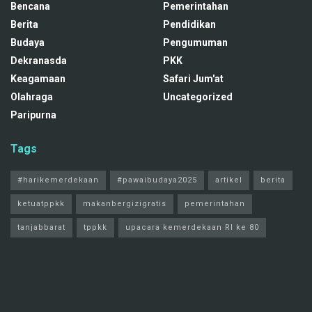
Bencana
Pemerintahan
Berita
Pendidikan
Budaya
Pengumuman
Dekranasda
PKK
Keagamaan
Safari Jum'at
Olahraga
Uncategorized
Paripurna
Tags
#harikemerdekaan
#pawaibudaya2025
artikel
berita
ketuatppkk
makanbergizigratis
pemerintahan
tanjabbarat
tppkk
upacara kemerdekaan RI ke 80