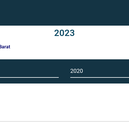
2023
aten Tanjung Jab
1
2020