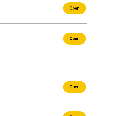
Open
Open
Open