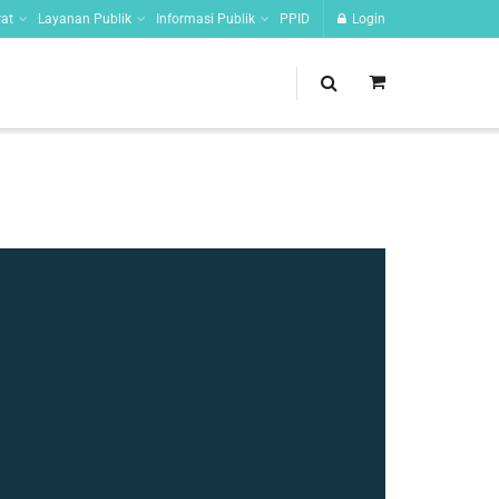
at
Layanan Publik
Informasi Publik
PPID
Login