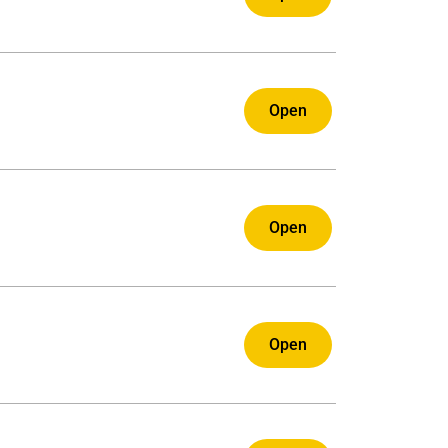
Open
Open
Open