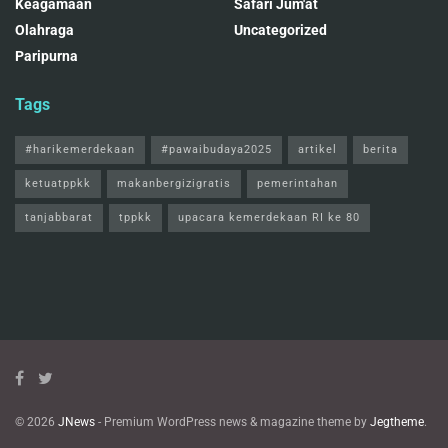
Keagamaan
Safari Jum'at
Olahraga
Uncategorized
Paripurna
Tags
#harikemerdekaan
#pawaibudaya2025
artikel
berita
ketuatppkk
makanbergizigratis
pemerintahan
tanjabbarat
tppkk
upacara kemerdekaan RI ke 80
© 2026
JNews
- Premium WordPress news & magazine theme by
Jegtheme
.