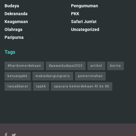
Budaya
Pengumuman
Dekranasda
PKK
Keagamaan
Safari Jum'at
Olahraga
Uncategorized
Paripurna
Tags
#harikemerdekaan
#pawaibudaya2025
artikel
berita
ketuatppkk
makanbergizigratis
pemerintahan
tanjabbarat
tppkk
upacara kemerdekaan RI ke 80