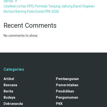
daftar…!!!
Libatkan Lintas OPD, Pemkab Tanjung Jabung Barat Siapkan
Nonton Bareng Piala Dunia FIFA 2026
Recent Comments
No comments to show.
Categories
Artikel
Pembangunan
Bencana
Pemerintahan
Berita
Pendidikan
Budaya
Pengumuman
Dekranasda
PKK