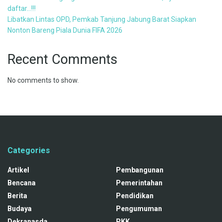
daftar…!!!
Libatkan Lintas OPD, Pemkab Tanjung Jabung Barat Siapkan
Nonton Bareng Piala Dunia FIFA 2026
Recent Comments
No comments to show.
Categories
Artikel
Pembangunan
Bencana
Pemerintahan
Berita
Pendidikan
Budaya
Pengumuman
Dekranasda
PKK